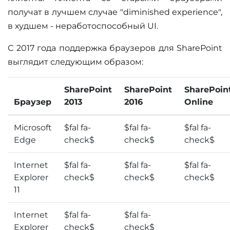
получат в лучшем случае "diminished experience",
в худшем - неработоспособный UI.
С 2017 года поддержка браузеров для SharePoint
выглядит следующим образом:
SharePoint
SharePoint
SharePoin
Браузер
2013
2016
Online
Microsoft
$fal fa-
$fal fa-
$fal fa-
Edge
check$
check$
check$
Internet
$fal fa-
$fal fa-
$fal fa-
Explorer
check$
check$
check$
11
Internet
$fal fa-
$fal fa-
Explorer
check$
check$