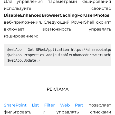
Для управления параметрами кэширования
используйте свойство
DisableEnhancedBrowserCachingForUserPhotos
веб-приложения. Следующий PowerShell скрипт
включает возможность управлять
кэшированием:
$webApp = Get-SPWebApplication https://sharepointport
$webApp.Properties.Add("DisableEnhancedBrowserCaching
РЕКЛАМА
SharePoint List Filter Web Part
позволяет
фильтровать и управлять списками