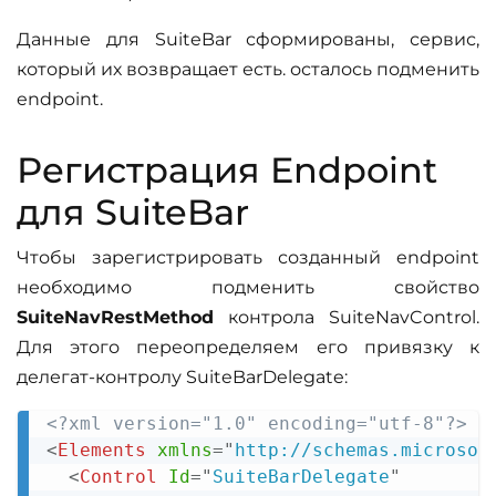
Данные для SuiteBar сформированы, сервис,
который их возвращает есть. осталось подменить
endpoint.
Регистрация Endpoint
для SuiteBar
Чтобы зарегистрировать созданный endpoint
необходимо подменить свойство
SuiteNavRestMethod
контрола SuiteNavControl.
Для этого переопределяем его привязку к
делегат-контролу SuiteBarDelegate:
<?xml version="1.0" encoding="utf-8"?>
Copy
<
Elements
xmlns
=
"
http://schemas.microsof
<
Control
Id
=
"
SuiteBarDelegate
"