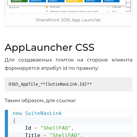
SharePoint 2016 App Launcher
AppLauncher CSS
Для создаваемых плиток на стороне клиента
формируется атрибут id по правилу:
Таким образом, для ссылки:
new
SuiteNavLink
Copy
{
    Id 
=
"ShellFAQ"
,
    Title 
=
"ShellFAQ"
,