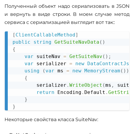
Полученный объект надо сериализовать в JSON
и вернуть в виде строки. В моем случае метод
сервиса с сериализацией выглядит вот так::
[
ClientCallableMethod
]
Copy
public
string
GetSuiteNavData
(
)
{
var
 suiteNav 
=
GetSuiteNav
(
)
;
var
 serializer 
=
new
DataContractJso
using
(
var
 ms 
=
new
MemoryStream
(
)
)
{
        serializer
.
WriteObject
(
ms
,
 suite
return
 Encoding
.
Default
.
GetStrin
}
}
Некоторые свойства класса SuiteNav: