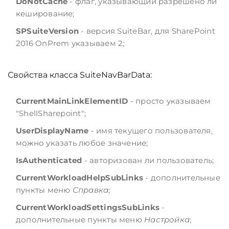
DoNotCache
- флаг, указывающий разрешено ли
кеширование;
SPSuiteVersion
- версия SuiteBar, для SharePoint
2016 OnPrem указываем 2;
Свойства класса SuiteNavBarData:
CurrentMainLinkElementID
- просто указываем
"ShellSharepoint";
UserDisplayName
- имя текущего пользователя,
можно указать любое значение;
IsAuthenticated
- авторизован ли пользователь;
CurrentWorkloadHelpSubLinks
- дополнительные
пункты меню
Справка
;
CurrentWorkloadSettingsSubLinks
-
дополнительные пункты меню
Настройка
;