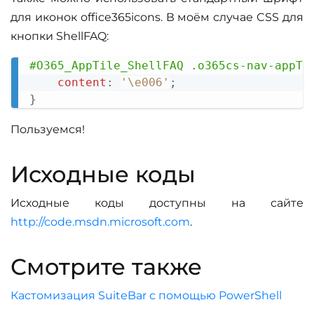
для иконок office365icons. В моём случае CSS для
кнопки ShellFAQ:
#O365_AppTile_ShellFAQ .o365cs-nav-appTi
Copy
content
:
'\e006'
;
}
Пользуемся!
Исходные коды
Исходные коды доступны на сайте
http://code.msdn.microsoft.com
.
Смотрите также
Кастомизация SuiteBar с помощью PowerShell