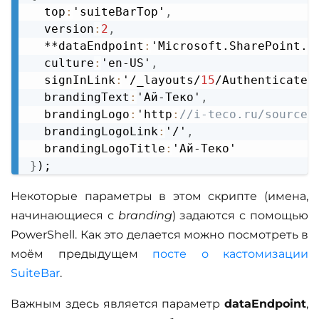
  top
:
'suiteBarTop'
,
  version
:
2
,
  **dataEndpoint
:
'Microsoft.SharePoint.P
  culture
:
'en-US'
,
  signInLink
:
'/_layouts/
15
/Authenticate.
  brandingText
:
'Ай-Теко'
,
  brandingLogo
:
'http
:
//i-teco.ru/source/
  brandingLogoLink
:
'/'
,
  brandingLogoTitle
:
}
Некоторые параметры в этом скрипте (имена,
начинающиеся с
branding
) задаются с помощью
PowerShell. Как это делается можно посмотреть в
моём предыдущем
посте о кастомизации
SuiteBar
.
Важным здесь является параметр
dataEndpoint
,