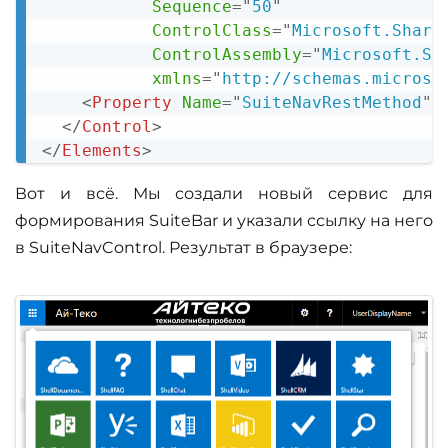
Sequence
=
"
50
"
ControlClass
=
"
Microsoft.Share
ControlAssembly
=
"
Microsoft.Sh
xmlns
=
"
http://schemas.microso
<
Property
Name
=
"
SuiteNavRestMethod
"
>
</
Control
>
</
Elements
>
Вот и всё. Мы создали новый сервис для
формирования SuiteBar и указали ссылку на него
в SuiteNavControl. Результат в браузере: