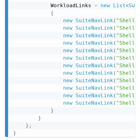
            WorkloadLinks 
=
new
List
<
Sui
{
new
SuiteNavLink
(
"ShellD
new
SuiteNavLink
(
"ShellF
new
SuiteNavLink
(
"ShellC
new
SuiteNavLink
(
"ShellV
new
SuiteNavLink
(
"ShellC
new
SuiteNavLink
(
"ShellS
new
SuiteNavLink
(
"ShellP
new
SuiteNavLink
(
"ShellY
new
SuiteNavLink
(
"ShellE
new
SuiteNavLink
(
"ShellP
new
SuiteNavLink
(
"ShellC
new
SuiteNavLink
(
"ShellS
}
}
}
;
}