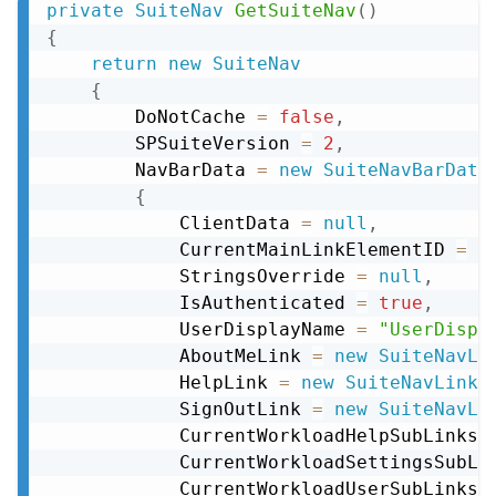
private
SuiteNav
GetSuiteNav
(
)
Copy
{
return
new
SuiteNav
{
        DoNotCache 
=
false
,
        SPSuiteVersion 
=
2
,
        NavBarData 
=
new
SuiteNavBarData
{
            ClientData 
=
null
,
            CurrentMainLinkElementID 
=
"
            StringsOverride 
=
null
,
            IsAuthenticated 
=
true
,
            UserDisplayName 
=
"UserDispl
            AboutMeLink 
=
new
SuiteNavLi
            HelpLink 
=
new
SuiteNavLink
(
            SignOutLink 
=
new
SuiteNavLi
            CurrentWorkloadHelpSubLinks 
            CurrentWorkloadSettingsSubLi
            CurrentWorkloadUserSubLinks 