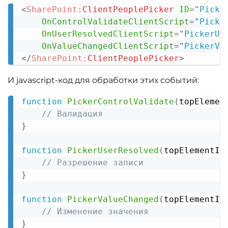
<
SharePoint:
ClientPeoplePicker
ID
=
"
Picke
Copy
OnControlValidateClientScript
=
"
Picke
OnUserResolvedClientScript
=
"
PickerUs
OnValueChangedClientScript
=
"
PickerVa
</
SharePoint:
ClientPeoplePicker
>
И javascript-код для обработки этих событий:
function
PickerControlValidate
(
topElemen
Copy
// Валидация
}
function
PickerUserResolved
(
topElementId
// Разрешение записи
}
function
PickerValueChanged
(
topElementId
// Изменение значения
}