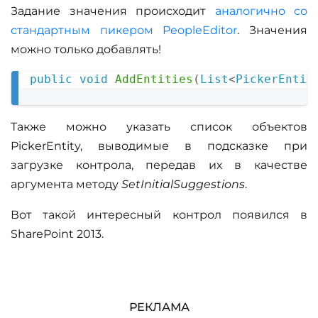
Задание значения происходит
аналогично со
стандартным пикером PeopleEditor
. Значения
можно только добавлять!
public
void
AddEntities
(
List
<
PickerEntit
Copy
Также можно указать список объектов
PickerEntity, выводимые в подсказке при
загрузке контрола, передав их в качестве
аргумента методу
SetInitialSuggestions
.
Вот такой интересный контрол появился в
SharePoint 2013.
РЕКЛАМА