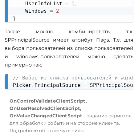
    UserInfoList 
=
1
,
    Windows 
=
2
}
Также можно комбинировать, т.к.
SPPrincipalSource имеет атрибут Flags. Т.е. для
выбора пользователей из списка пользователей
и windows-пользователей можно сделать
примерно так:
// Выбор из списка пользователей и windo
Copy
Picker
.
PrincipalSource 
=
 SPPrincipalSour
OnControlValidateClientScript,
OnUserResolvedClientScript,
OnValueChangedClientScript
- задание скриптов
для обработки событий на стороне клиента.
Подробнее об этом чуть ниже.