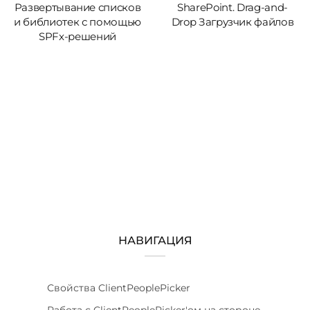
Развертывание списков
SharePoint. Drag-and-
и библиотек с помощью
Drop Загрузчик файлов
SPFx-решений
НАВИГАЦИЯ
Свойства ClientPeoplePicker
Работа с ClientPeoplePicker'ом на стороне