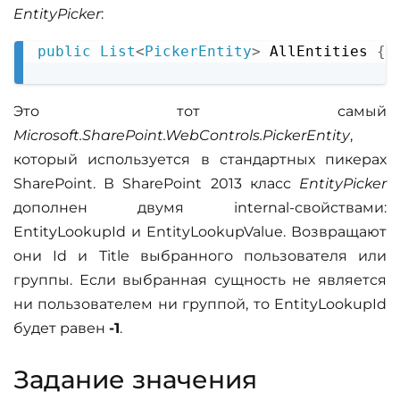
EntityPicker
:
public
List
<
PickerEntity
>
 AllEntities 
{
Copy
Это тот самый
Microsoft.SharePoint.WebControls.PickerEntity
,
который используется в стандартных пикерах
SharePoint. В SharePoint 2013 класс
EntityPicker
дополнен двумя internal-свойствами:
EntityLookupId и EntityLookupValue. Возвращают
они Id и Title выбранного пользователя или
группы. Если выбранная сущность не является
ни пользователем ни группой, то EntityLookupId
будет равен
-1
.
Задание значения