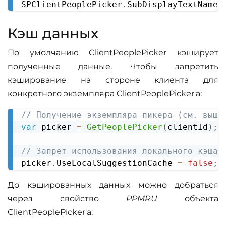
SPClientPeoplePicker
.
SubDisplayTextName
Кэш данных
По умолчанию ClientPeoplePicker кэширует
полученные данные. Чтобы запретить
кэширование на стороне клиента для
конкретного экземпляра ClientPeoplePicker'а:
// Получение экземпляра пикера (см. выше
Copy
var
 picker 
=
GetPeoplePicker
(
clientId
)
;
// Запрет использования локального кэша
picker
.
UseLocalSuggestionCache
=
false
;
До кэшированных данных можно добраться
через свойство
PPMRU
объекта
ClientPeoplePicker'а: