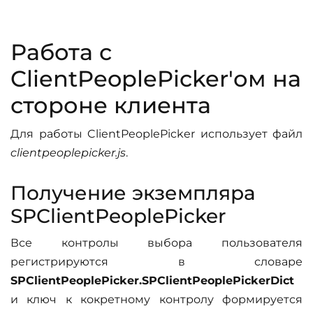
Работа с
ClientPeoplePicker'ом на
стороне клиента
Для работы ClientPeoplePicker использует файл
clientpeoplepicker.js
.
Получение экземпляра
SPClientPeoplePicker
Все контролы выбора пользователя
регистрируются в словаре
SPClientPeoplePicker.SPClientPeoplePickerDict
и ключ к кокретному контролу формируется