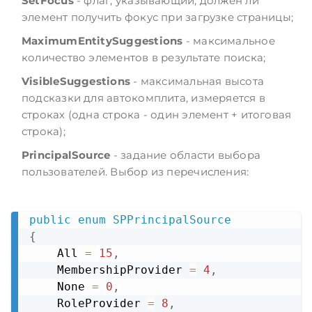
SetFocus
- флаг, указывающий, должен ли
элемент получить фокус при загрузке страницы;
MaximumEntitySuggestions
- максимальное
количество элементов в результате поиска;
VisibleSuggestions
- максимальная высота
подсказки для автокомплита, измеряется в
строках (одна строка - один элемент + итоговая
строка);
PrincipalSource
- задание области выбора
пользователей. Выбор из перечисления:
public
enum
SPPrincipalSource
Copy
{
    All 
=
15
,
    MembershipProvider 
=
4
,
    None 
=
0
,
    RoleProvider 
=
8
,