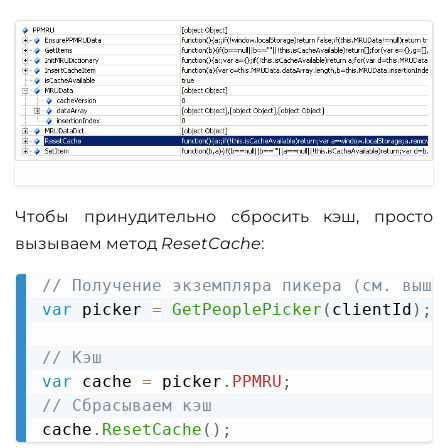
Чтобы принудительно сбросить кэш, просто
вызываем метод
ResetCache
:
// Получение экземпляра пикера (см. выше
Copy
var
 picker 
=
GetPeoplePicker
(
clientId
)
;
// Кэш
var
 cache 
=
 picker
.
PPMRU
;
// Сбрасываем кэш
cache
.
ResetCache
(
)
;