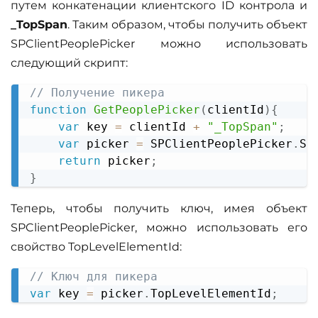
путем конкатенации клиентского ID контрола и
_TopSpan
. Таким образом, чтобы получить объект
SPClientPeoplePicker можно использовать
следующий скрипт:
// Получение пикера
Copy
function
GetPeoplePicker
(
clientId
)
{
var
 key 
=
 clientId 
+
"_TopSpan"
;
var
 picker 
=
SPClientPeoplePicker
.
SP
return
 picker
;
}
Теперь, чтобы получить ключ, имея объект
SPClientPeoplePicker, можно использовать его
свойство TopLevelElementId:
// Ключ для пикера
Copy
var
 key 
=
 picker
.
TopLevelElementId
;