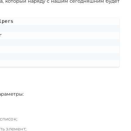
r'а, который наряду с нашим сегодняшним будет
Copy


араметры:
 список;
ть элемент;