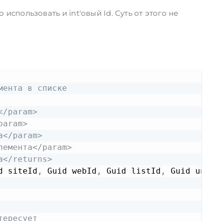
 использовать и int'овый Id. Суть от этого не
Copy
мента в списке
</param>
param>
а</param>
лемента</param>
а</returns>
d siteId
,
 Guid webId
,
 Guid listId
,
тересует