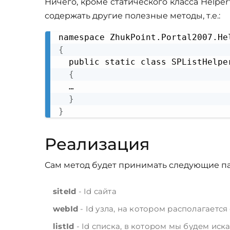
Ничего, кроме статического класса Helpe
содержать другие полезные методы, т.е.:
{
  public static class SPListHelper
{
  …

}
}
Реализация
Сам метод будет принимать следующие п
siteId
- Id сайта
webId
- Id узла, на котором располагается
listId
- Id списка, в котором мы будем иска