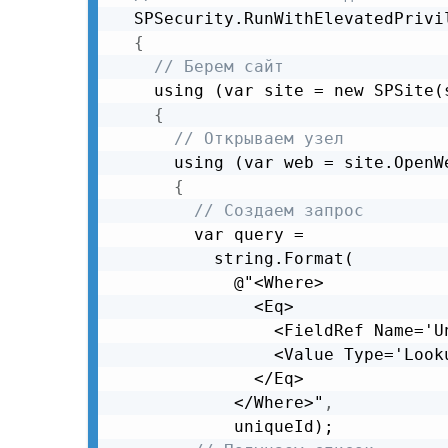
  SPSecurity.RunWithElevatedPrivil
{
// Берем сайт
    using (var site = new SPSite(s
{
// Открываем узел
      using (var web = site.OpenWe
{
// Создаем запрос
        var query =

          string.Format(

            @"<Where>

              <Eq>

                <FieldRef Name='Un
                <Value Type='Look
              </Eq>

            </Where>"
,
            uniqueId);
