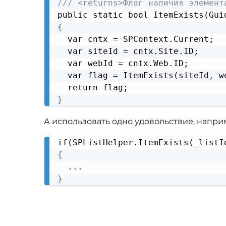
/// <returns>Флаг наличия элемент
public static bool ItemExists(Gui
{
  var cntx = SPContext.Current;

  var siteId = cntx.Site.ID;

  var webId = cntx.Web.ID;

  var flag = ItemExists(siteId
,
 w
}
А использовать одно удовольствие, напри
if(SPListHelper.ItemExists(_listI
{
}