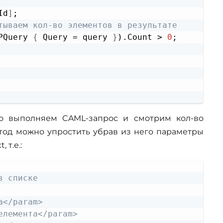
Id
]
;

тываем кол-во элементов в результате
PQuery 
{
 Query = query 
}
).Count > 
0
;

то выполняем CAML-запрос и смотрим кол-во
етод можно упростить убрав из него параметры
 т.е.:
Copy
в списке
а</param>
елемента</param>