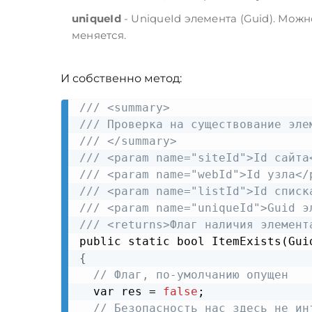
uniqueId
- UniqueId элемента (Guid). Можно
меняется.
И собственно метод:
/// <summary>
/// Проверка на существование эле
/// </summary>
/// <param name="siteId">Id сайта
/// <param name="webId">Id узла</
/// <param name="listId">Id списк
/// <param name="uniqueId">Guid э
/// <returns>Флаг наличия элемент
public static bool ItemExists(Gui
{
// Флаг, по-умолчанию опущен
  var res = 
false
;

// Безопасность нас здесь не ин