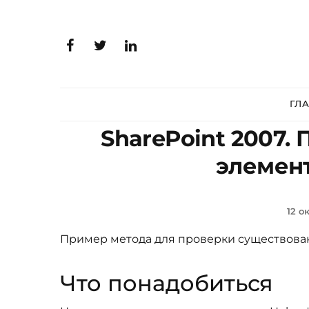
ГЛ
SharePoint 2007.
элемент
12 о
Пример метода для проверки существован
Что понадобиться