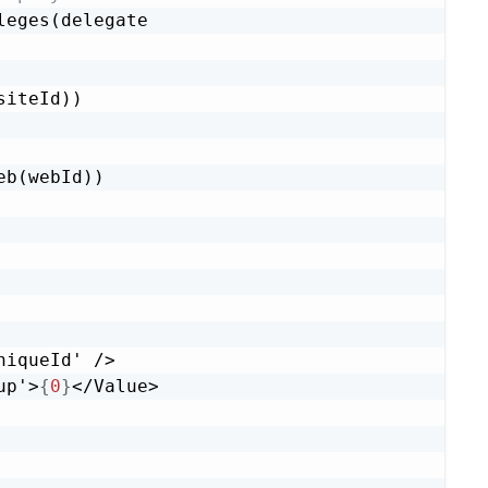
eges(delegate

iteId))

b(webId))

iqueId' />

up'>
{
0
}
</Value>
