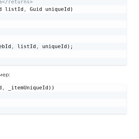
а</returns>
d listId
,
ebId
,
 listId
,
 uniqueId);

мер:
d
,
Copy