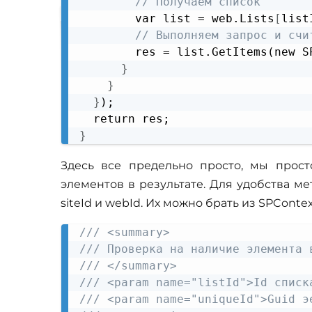
// Получаем список
        var list = web.Lists
[
list
// Выполняем запрос и счи
        res = list.GetItems(new S
}
}
}
);

}
Здесь все предельно просто, мы прос
элементов в результате. Для удобства м
siteId и webId. Их можно брать из SPContext,
/// <summary>
/// Проверка на наличие элемента 
/// </summary>
/// <param name="listId">Id списк
/// <param name="uniqueId">Guid э