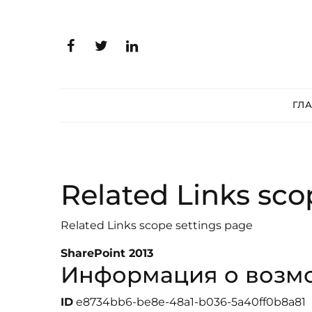
ГЛ
Related Links sco
Related Links scope settings page
SharePoint 2013
Информация о возм
ID
e8734bb6-be8e-48a1-b036-5a40ff0b8a81