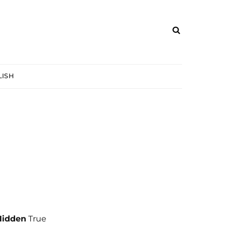
ISH
Hidden
True