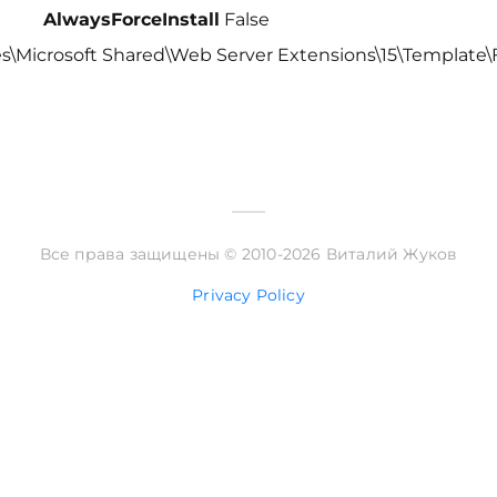
AlwaysForceInstall
False
s\Microsoft Shared\Web Server Extensions\15\Template
Все права защищены © 2010-2026 Виталий Жуков
Privacy Policy