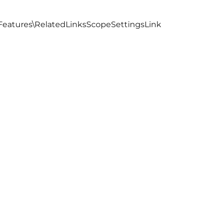
\Features\RelatedLinksScopeSettingsLink