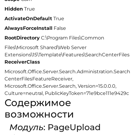
Hidden
True
ActivateOnDefault
True
AlwaysForceInstall
False
RootDirectory
C:\Program Files\Common
Files\Microsoft Shared\Web Server
Extensions\15\Template\Features\SearchCenterFiles
ReceiverClass
Microsoft.Office.Server.Search.Administration.Search
CenterFilesFeatureReceiver,
Microsoft.Office.Server.Search, Version=15.0.0.0,
Culture=neutral, PublicKeyToken=71e9bce111e9429c
Содержимое
возможности
Модуль
: PageUpload