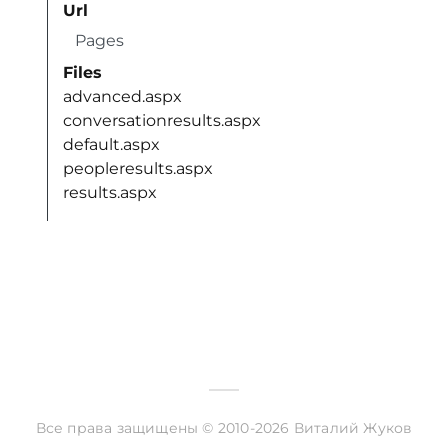
Url
Pages
Files
advanced.aspx
conversationresults.aspx
default.aspx
peopleresults.aspx
results.aspx
Все права защищены © 2010-2026 Виталий Жуков