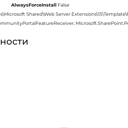
AlwaysForceInstall
False
es\Microsoft Shared\Web Server Extensions\15\Template
ommunityPortalFeatureReceiver, Microsoft.SharePoint.Port
ности