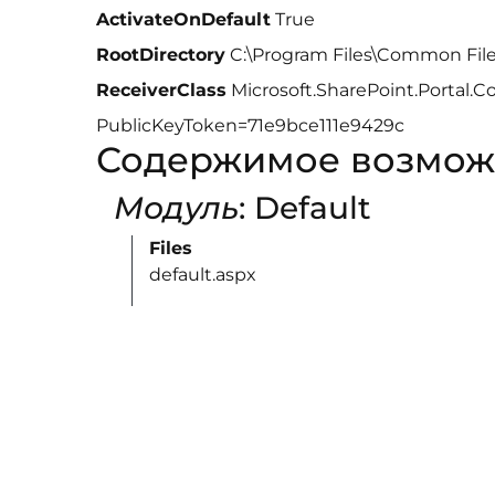
ActivateOnDefault
True
RootDirectory
C:\Program Files\Common Fil
ReceiverClass
Microsoft.SharePoint.Portal.C
PublicKeyToken=71e9bce111e9429c
Содержимое возмож
Модуль
: Default
Files
default.aspx