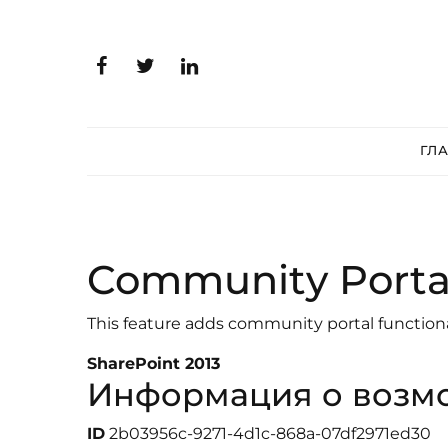
ГЛ
Community Portal
This feature adds community portal functional
SharePoint 2013
Информация о возм
ID
2b03956c-9271-4d1c-868a-07df2971ed30