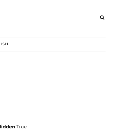
ISH
Hidden
True