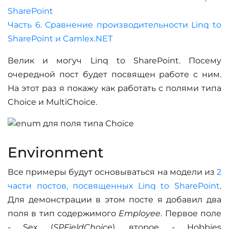
SharePoint
Часть 6. Сравнение производительности Linq to
SharePoint и Camlex.NET
Велик и могуч Linq to SharePoint. Посему
очередной пост будет посвящен работе с ним.
На этот раз я покажу как работать с полями типа
Choice и MultiChoice.
Environment
Все примеры будут основываться на модели из
2
части постов, посвященных Linq to SharePoint
.
Для демонстрации в этом посте я добавил два
поля в тип содержимого
Employee
. Первое поле
- Sex (
SPFieldChoice
), второе - Hobbies