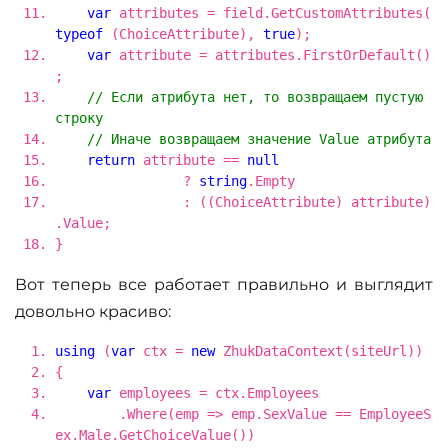
var
attributes = field.GetCustomAttributes(
typeof
(ChoiceAttribute),
true
);
var
attribute = attributes.FirstOrDefault()
;
// Если атрибута нет, то возвращаем пустую
строку
// Иначе возвращаем значение Value атрибута
return
attribute ==
null
?
string
.Empty
: ((ChoiceAttribute) attribute)
.Value;
}
Вот теперь все работает правильно и выглядит
довольно красиво:
using
(
var
ctx =
new
ZhukDataContext(siteUrl))
{
var
employees = ctx.Employees
.Where(emp => emp.SexValue == EmployeeS
ex.Male.GetChoiceValue())