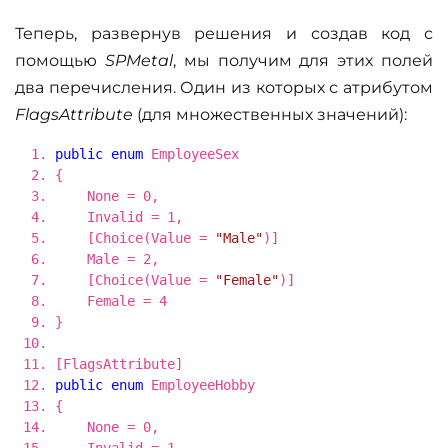
Теперь, развернув решения и создав код с
помощью
SPMetal
, мы получим для этих полей
два перечисления. Один из которых с атрибутом
FlagsAttribute
(для множественных значений):
public
enum
EmployeeSex
{
None = 0,
Invalid = 1,
[Choice(Value =
"Male"
)]
Male = 2,
[Choice(Value =
"Female"
)]
Female = 4
}
[FlagsAttribute]
public
enum
EmployeeHobby
{
None = 0,
Invalid = 1,