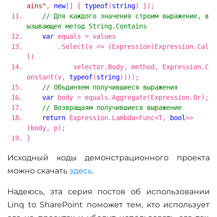
ains"
,
new
[] {
typeof
(
string
) });
// Для каждого значения строим выражение, в
ызывающее метод String.Contains
var
equals = values
.Select(v => (Expression)Expression.Cal
l(
selector.Body, method, Expression.C
onstant(v,
typeof
(
string
))));
// Объдиняем получившиеся выражения
var
body = equals.Aggregate(Expression.Or);
// Возвращаям получившиеся выражение
return
Expression.Lambda<Func<T,
bool
>>
(body, p);
}
Исходный коды демонстрационного проекта
можно скачать
здесь
.
Надеюсь, эта серия постов об использовании
Linq to SharePoint поможет тем, кто использует