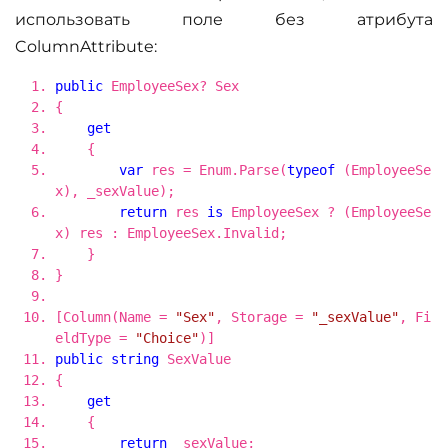
использовать поле без атрибута
ColumnAttribute:
public
EmployeeSex? Sex
{
get
{
var
res = Enum.Parse(
typeof
(EmployeeSe
x), _sexValue);
return
res
is
EmployeeSex ? (EmployeeSe
x) res : EmployeeSex.Invalid;
}
}
[Column(Name =
"Sex"
, Storage =
"_sexValue"
, Fi
eldType =
"Choice"
)]
public
string
SexValue
{
get
{
return
_sexValue;