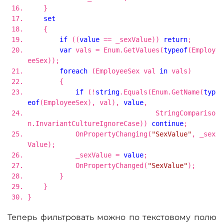
}
set
{
if
((
value
== _sexValue))
return
;
var
vals = Enum.GetValues(
typeof
(Employ
eeSex));
foreach
(EmployeeSex val
in
vals)
{
if
(!
string
.Equals(Enum.GetName(
typ
eof
(EmployeeSex), val),
value
,
StringCompariso
n.InvariantCultureIgnoreCase))
continue
;
OnPropertyChanging(
"SexValue"
, _sex
Value);
_sexValue =
value
;
OnPropertyChanged(
"SexValue"
);
}
}
}
Теперь фильтровать можно по текстовому полю