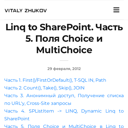
Linq to SharePoint. Часть
5. Поля Choice и
MultiChoice
29 февраля, 2012
Часть 1. First()/FirstOrDefault(), T-SQL IN, Path
Часть 2. Count(), Take(), Skip(), JOIN
Часть 3. Анонимный доступ, Получение списка
по URL'у, Cross-Site запросы
Часть 4. SPListItem -> LINQ, Dynamic Linq to
SharePoint
Часть 5. Поля Choice и MultiChoice в Linq to