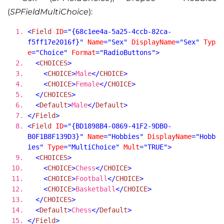
(
SPFieldMultiChoice
):
<
Field
ID
="{68c1ee4a-5a25-4ccb-82ca-
f5ff17e2016f}"
Name
="Sex"
DisplayName
="Sex"
Typ
e
="Choice"
Format
="RadioButtons"
>
<
CHOICES
>
<
CHOICE
>
Male
</
CHOICE
>
<
CHOICE
>
Female
</
CHOICE
>
</
CHOICES
>
<
Default
>
Male
</
Default
>
</
Field
>
<
Field
ID
="{BD1898B4-0869-41F2-9DB0-
B0F1B8F139D3}"
Name
="Hobbies"
DisplayName
="Hobb
ies"
Type
="MultiChoice"
Mult
="TRUE"
>
<
CHOICES
>
<
CHOICE
>
Chess
</
CHOICE
>
<
CHOICE
>
Football
</
CHOICE
>
<
CHOICE
>
Basketball
</
CHOICE
>
</
CHOICES
>
<
Default
>
Chess
</
Default
>
</
Field
>