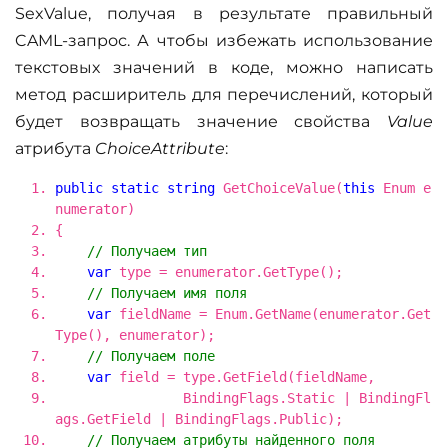
SexValue, получая в результате правильный
CAML-запрос. А чтобы избежать использование
текстовых значений в коде, можно написать
метод расширитель для перечислений, который
будет возвращать значение свойства
Value
атрибута
ChoiceAttribute
:
public
static
string
GetChoiceValue(
this
Enum e
numerator)
{
// Получаем тип
var
type = enumerator.GetType();
// Получаем имя поля
var
fieldName = Enum.GetName(enumerator.Get
Type(), enumerator);
// Получаем поле
var
field = type.GetField(fieldName,
BindingFlags.Static | BindingFl
ags.GetField | BindingFlags.Public);
// Получаем атрибуты найденного поля