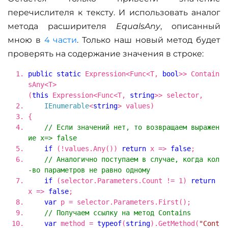
перечислителя к тексту. И использовать аналог
метода расширителя
EqualsAny
, описанный
мною в
4 части
. Только наш новый метод будет
проверять на содержание значения в строке:
public
static
Expression<Func<T,
bool
>> Contain
sAny<T>
(
this
Expression<Func<T,
string
>> selector,
IEnumerable
<
string
> values)
{
// Если значений нет, то возвращаем выражен
ие x=> false
if
(!values.Any())
return
x =>
false
;
// Аналогично поступаем в случае, когда кол
-во параметров не равно одному
if
(selector.Parameters.Count != 1)
return
x =>
false
;
var
p = selector.Parameters.First();
// Получаем ссылку на метод Contains
var
method =
typeof
(
string
).GetMethod(
"Cont