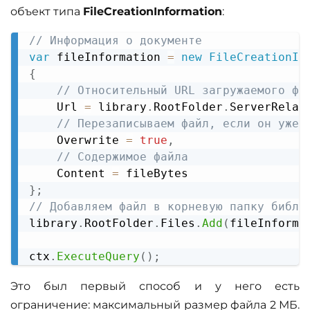
объект типа
FileCreationInformation
:
// Информация о документе
Copy
var
 fileInformation 
=
new
FileCreationIn
{
// Относительный URL загружаемого фа
    Url 
=
 library
.
RootFolder
.
ServerRelat
// Перезаписываем файл, если он уже 
    Overwrite 
=
true
,
// Содержимое файла
    Content 
=
}
;
// Добавляем файл в корневую папку библи
library
.
RootFolder
.
Files
.
Add
(
fileInforma
ctx
.
ExecuteQuery
(
)
;
Это был первый способ и у него есть
ограничение: максимальный размер файла 2 МБ.