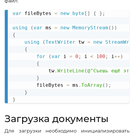
файл:
var
 fileBytes 
=
new
byte
[
]
{
}
;
Copy
using
(
var
 ms 
=
new
MemoryStream
(
)
)
{
using
(
TextWriter
 tw 
=
new
StreamWri
{
for
(
var
 i 
=
0
;
 i 
<
100
;
 i
++
)
{
            tw
.
WriteLine
(
@"Съешь ещё эти
}
        fileBytes 
=
 ms
.
ToArray
(
)
;
}
}
Загрузка документы
Для загрузки необходимо инициализировать