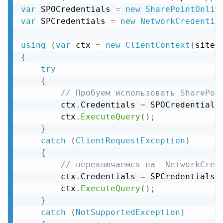
var
 SPOCredentials 
=
new
SharePointOnlin
var
 SPCredentials 
=
new
NetworkCredentia
using
(
var
 ctx 
=
new
ClientContext
(
siteU
{
try
{
// Пробуем использовать SharePoi
        ctx
.
Credentials 
=
 SPOCredentials
        ctx
.
ExecuteQuery
(
)
;
}
catch
(
ClientRequestException
)
{
// переключаемся на  NetworkCred
        ctx
.
Credentials 
=
 SPCredentials
;
        ctx
.
ExecuteQuery
(
)
;
}
catch
(
NotSupportedException
)