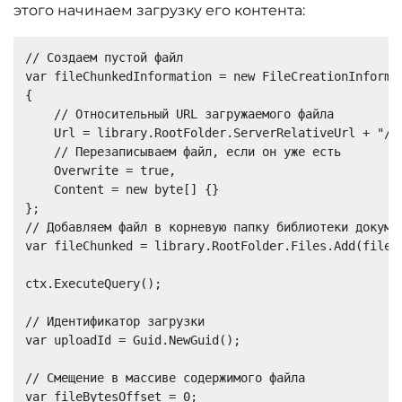
этого начинаем загрузку его контента:
// Создаем пустой файл

var fileChunkedInformation = new FileCreationInformat
{

    // Относительный URL загружаемого файла

    Url = library.RootFolder.ServerRelativeUrl + "/fi
    // Перезаписываем файл, если он уже есть

    Overwrite = true,

    Content = new byte[] {}

};

// Добавляем файл в корневую папку библиотеки докумен
var fileChunked = library.RootFolder.Files.Add(fileCh
ctx.ExecuteQuery();

// Идентификатор загрузки

var uploadId = Guid.NewGuid();

// Смещение в массиве содержимого файла

var fileBytesOffset = 0;
