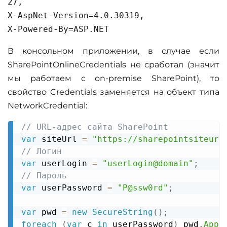
27,
X-AspNet-Version=4.0.30319,
X-Powered-By=ASP.NET
В консольном приложении, в случае если
SharePointOnlineCredentials не сработал (значит
мы работаем с on-premise SharePoint), то
свойство Credentials заменяется на объект типа
NetworkCredential:
// URL-адрес сайта SharePoint
Copy
var
 siteUrl 
=
"https://sharepointsiteurl
// Логин
var
 userLogin 
=
"userLogin@domain"
;
// Пароль
var
 userPassword 
=
"P@ssw0rd"
;
var
 pwd 
=
new
SecureString
(
)
;
foreach
(
var
 c 
in
 userPassword
)
 pwd
.
Appe