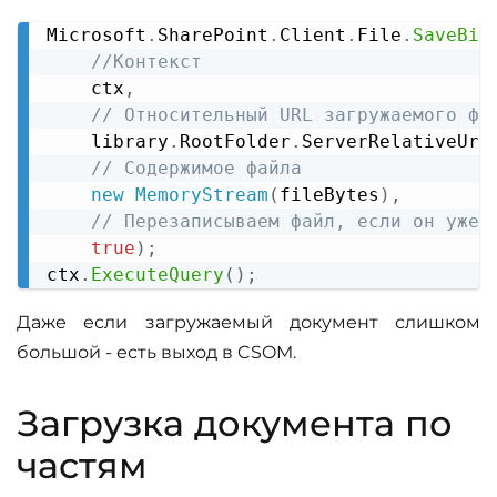
Microsoft
.
SharePoint
.
Client
.
File
.
SaveBin
Copy
//Контекст
    ctx
,
// Относительный URL загружаемого фа
    library
.
RootFolder
.
ServerRelativeUrl
// Содержимое файла
new
MemoryStream
(
fileBytes
)
,
// Перезаписываем файл, если он уже 
true
)
;
ctx
.
ExecuteQuery
(
)
;
Даже если загружаемый документ слишком
большой - есть выход в CSOM.
Загрузка документа по
частям