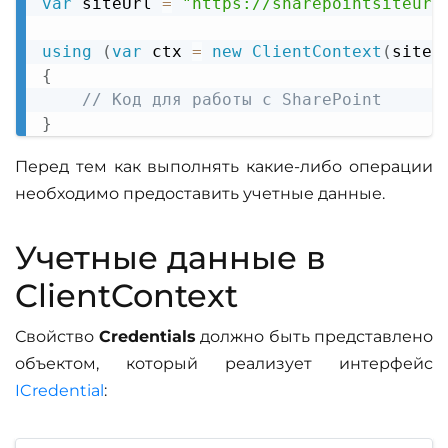
var
 siteUrl 
=
"https://sharepointsiteurl
using
(
var
 ctx 
=
new
ClientContext
(
siteU
{
// Код для работы с SharePoint
}
Перед тем как выполнять какие-либо операции
необходимо предоставить учетные данные.
Учетные данные в
ClientContext
Свойство
Credentials
должно быть представлено
объектом, который реализует интерфейс
ICredential
: