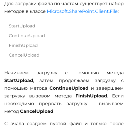
Для загрузки файла по частям существует набор
методов в классе
Microsoft.SharePoint.Client.File
:
StartUpload
ContinueUpload
FinishUpload
CancelUpload
Начинаем загрузку с помощью метода
StartUpload
, затем продолжаем загрузку с
помощью метода
ContinueUpload
и завершаем
загрузку вызовом метода
FinishUpload
. Если
необходимо прервать загрузку - вызываем
метод
CancelUpload
.
Сначала создаем пустой файл и только после