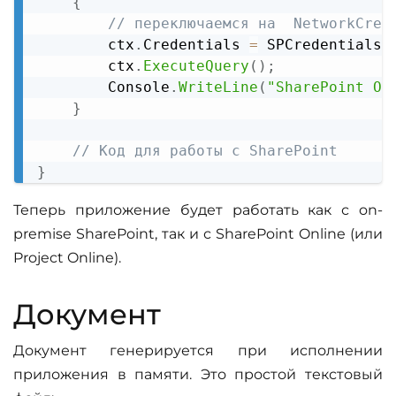
{
// переключаемся на  NetworkCred
        ctx
.
Credentials 
=
 SPCredentials
;
        ctx
.
ExecuteQuery
(
)
;
        Console
.
WriteLine
(
"SharePoint On
}
// Код для работы с SharePoint
}
Теперь приложение будет работать как с on-
premise SharePoint, так и с SharePoint Online (или
Project Online).
Документ
Документ генерируется при исполнении
приложения в памяти. Это простой текстовый