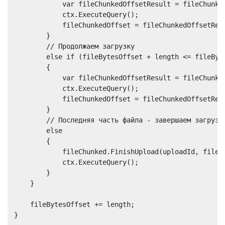
            var fileChunkedOffsetResult = fileChunked
            ctx.ExecuteQuery();

            fileChunkedOffset = fileChunkedOffsetResu
        }

        // Продолжаем загрузку

        else if (fileBytesOffset + length <= fileByte
        {

            var fileChunkedOffsetResult = fileChunked
            ctx.ExecuteQuery();

            fileChunkedOffset = fileChunkedOffsetResu
        }

        // Последняя часть файла - завершаем загрузку
        else

        {

            fileChunked.FinishUpload(uploadId, fileCh
            ctx.ExecuteQuery();

        }

    }

    fileBytesOffset += length;
