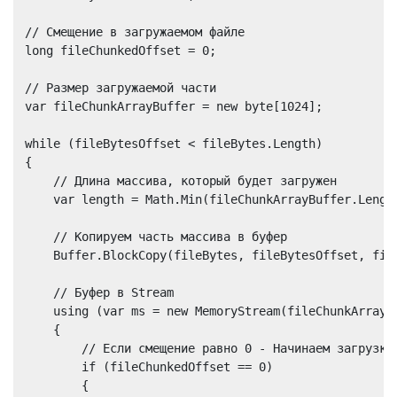
// Смещение в загружаемом файле

long fileChunkedOffset = 0;

// Размер загружаемой части

var fileChunkArrayBuffer = new byte[1024];

while (fileBytesOffset < fileBytes.Length)

{

    // Длина массива, который будет загружен

    var length = Math.Min(fileChunkArrayBuffer.Length
    // Копируем часть массива в буфер

    Buffer.BlockCopy(fileBytes, fileBytesOffset, file
    // Буфер в Stream

    using (var ms = new MemoryStream(fileChunkArrayBu
    {

        // Если смещение равно 0 - Начинаем загрузку

        if (fileChunkedOffset == 0)

        {
