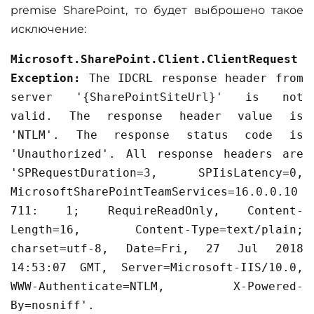
premise SharePoint, то будет выброшено такое
исключение:
Microsoft.SharePoint.Client.ClientRequest
Exception:
The IDCRL response header from
server '{SharePointSiteUrl}' is not
valid. The response header value is
'NTLM'. The response status code is
'Unauthorized'. All response headers are
'SPRequestDuration=3, SPIisLatency=0,
MicrosoftSharePointTeamServices=16.0.0.10
711: 1; RequireReadOnly, Content-
Length=16, Content-Type=text/plain;
charset=utf-8, Date=Fri, 27 Jul 2018
14:53:07 GMT, Server=Microsoft-IIS/10.0,
WWW-Authenticate=NTLM, X-Powered-
By=nosniff'.