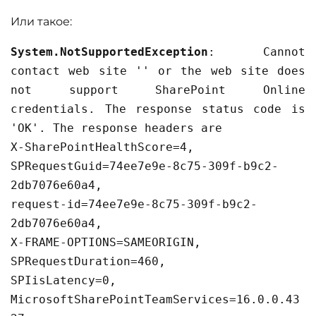
Или такое:
System.NotSupportedException
: Cannot
contact web site '' or the web site does
not support SharePoint Online
credentials. The response status code is
'OK'. The response headers are
X-SharePointHealthScore=4,
SPRequestGuid=74ee7e9e-8c75-309f-b9c2-
2db7076e60a4,
request-id=74ee7e9e-8c75-309f-b9c2-
2db7076e60a4,
X-FRAME-OPTIONS=SAMEORIGIN,
SPRequestDuration=460,
SPIisLatency=0,
MicrosoftSharePointTeamServices=16.0.0.43